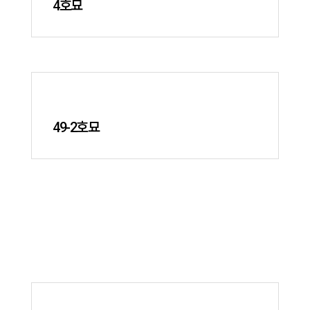
4호묘
49-2호묘