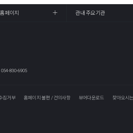
 홈페이지
관내 주요기관
:
054-830-6905
수집거부
홈페이지 불편 / 건의사항
뷰어다운로드
찾아오시는