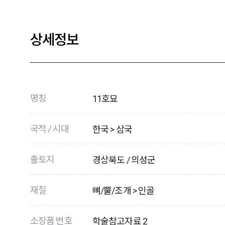
상세정보
명칭
11호묘
국적 / 시대
한국 > 삼국
출토지
경상북도 / 의성군
재질
뼈/뿔/조개 > 인골
소장품 번호
학술참고자료 2