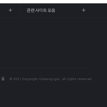
관련 사이트 모음
 길
© 2021 Copyright Uiseong-gun. all rights reserved.