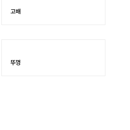
고배
뚜껑