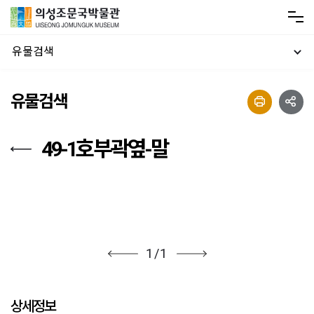
유물검색
유물검색
49-1호부곽옆-말
1
/
1
상세정보