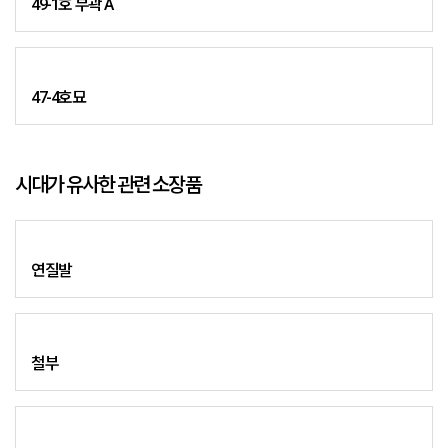
49-1호 부곽 A
47-4호묘
시대가 유사한 관련 소장품
연질발
철부