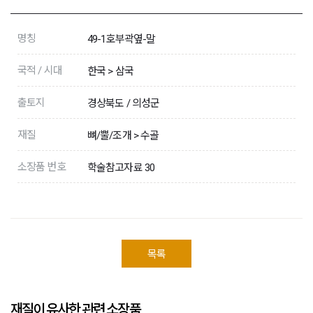
명칭
49-1호부곽옆-말
국적 / 시대
한국 > 삼국
출토지
경상북도 / 의성군
재질
뼈/뿔/조개 > 수골
소장품 번호
학술참고자료 30
목록
재질이 유사한 관련 소장품