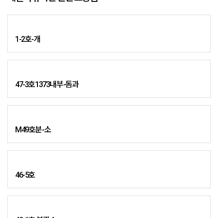
1-2호-개
47-3호1373내부-돔과
M49호분-소
46-5호