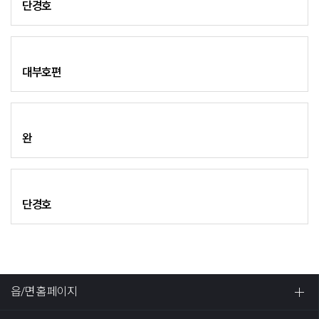
단경호
대부호편
완
단경호
읍/면 홈페이지