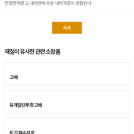
전정면하였고, 내저면에 무문 내박자흔이 관찰된다.
목록
재질이 유사한 관련 소장품
고배
유개일단투창고배
토기 파수부호