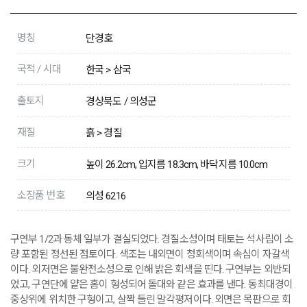
명칭
단경호
국적 / 시대
한국 > 삼국
출토지
경상북도 / 의성군
재질
흙 > 경질
크기
높이 26.2cm, 입지름 18.3cm, 바닥지름 10.0cm
소장품 번호
의성 6216
구연부 1/2과 동체 일부가 결실되었다. 경질소성이며 태토는 석사립이 소
량 포함된 정선된 점토이다. 색조는 내외면이 청회색이며 속심이 자갈색
이다. 외저면은 불완전소성으로 인해 밝은 회색을 띤다. 구연부는 외반되
었고, 구연단에 얕은 홈이 형성되어 돌대와 같은 효과를 낸다. 동최대경이
중상위에 위치한 구형이고, 살짝 들린 말각평저이다. 외면은 목판으로 회