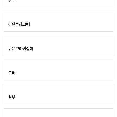
꺾쇠
이단투창고배
굵은고리귀걸이
고배
철부