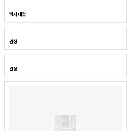
백자 대접
관정
관정