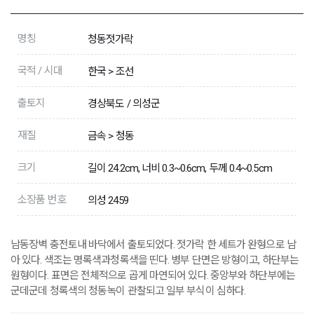
명칭
청동젓가락
국적 / 시대
한국 > 조선
출토지
경상북도 / 의성군
재질
금속 > 청동
크기
길이 24.2cm, 너비 0.3~0.6cm, 두께 0.4~0.5cm
소장품 번호
의성 2459
남동장벽 충전토내 바닥에서 출토되었다. 젓가락 한 세트가 완형으로 남
아 있다. 색조는 명록색과청록색을 띤다. 병부 단면은 방형이고, 하단부는
원형이다. 표면은 전체적으로 곱게 마연되어 있다. 중앙부와 하단부에는
군데군데 청록색의 청동녹이 관찰되고 일부 부식이 심하다.