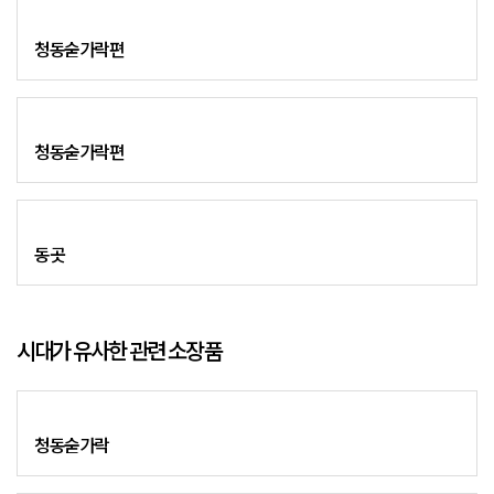
청동숟가락편
청동숟가락편
동곳
시대가 유사한 관련 소장품
청동숟가락