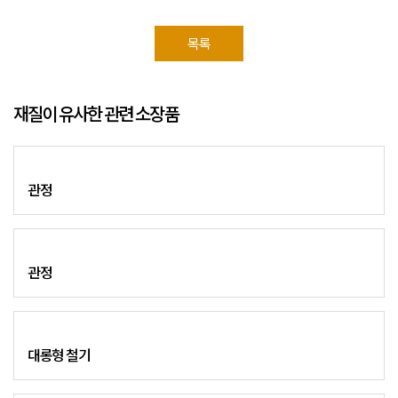
목록
재질이 유사한 관련 소장품
관정
관정
대롱형 철기