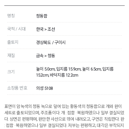
명칭
청동합
국적 / 시대
한국 > 조선
출토지
경상북도 / 구미시
재질
금속 > 청동
높이 5.0cm, 입지름 15.9cm, 높이 6.5cm, 입지름
크기
15.2cm, 바닥지름 12.2cm
소장품 번호
의성 5108
표면이 암녹색의 청동 녹으로 덮여 있는 황동색의 청동합으로 개와 완이
세트로 출토되었으며, 주조품이다. 개 : 접합 · 복원하였으나 일부 결실되었
다. 상면은 편평하며, 완만한 사선으로 꺾여 내려오고, 구연은 직립한다. 완
: 접합 · 복원하였으나 일부 결실되었다. 저부는 편평하고, 대각은 부착되지