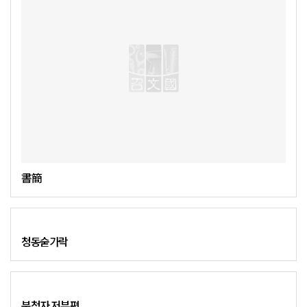
書簡
청동숟가락
분청자 저부편