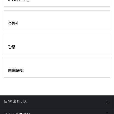
청동저
관정
白磁 底部
읍/면 홈페이지