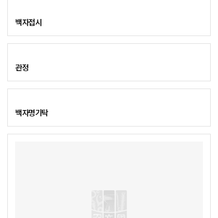
백자접시
관정
백자명기탁