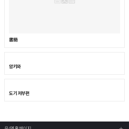
書簡
암키와
도기 저부편
읍/면 홈페이지