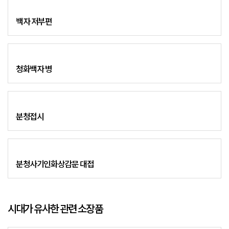
백자 저부편
청화백자 병
분청접시
분청사기인화상감문 대접
시대가 유사한 관련 소장품