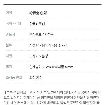
명칭
粉靑瓷 底部
국적 / 시대
한국 > 조선
출토지
경상북도 / 의성군
분류
식생활 > 음식기 > 음식 > 기타
재질
도자기 > 분청
크기
현재높이 2.0cm, 바닥지름 5.2cm
소장품 번호
의성 212
대부분 결실되고 굽과 기신 저부 일부만 남아 있다. 기신은 굽에서 사방향
으로 벌어지는 형태이며, 굽 접지면을 제외한 전면에 유약을 시유하였다.
기신 내면 저부에는 광범위하게 네 군데의 백색 번조받침이 확인된다. 굽