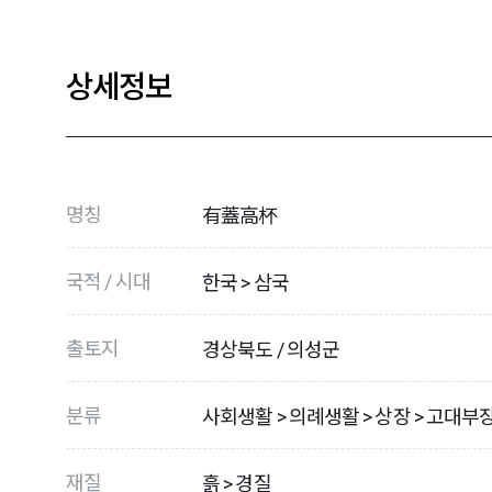
상세정보
명칭
有蓋高杯
국적 / 시대
한국 > 삼국
출토지
경상북도 / 의성군
분류
사회생활 > 의례생활 > 상장 > 고대부
재질
흙 > 경질