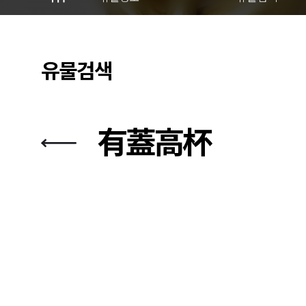
유물검색
有蓋高杯