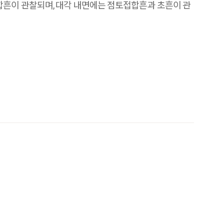
합흔이 관찰되며, 대각 내면에는 점토접합흔과 초흔이 관