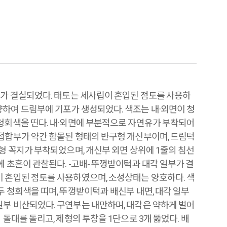
부가 결실되었다. 태토는 세사립이 혼입된 점토를 사용하
량하여 드림부에 기포가 생성되었다. 색조는 내·외면이 청
암청회색을 띤다. 내·외면에 부분적으로 자연유가 부착되어
 접합부가 약간 함몰된 형태의 반구형 개신부이며, 드림턱
굽형 꼭지가 부착되었으며, 개신부 외면 상위에 1줄의 침선
에 초흔이 관찰된다. -고배- 뚜껑받이턱과 대각 일부가 결
이 혼입된 점토를 사용하였으며, 소성상태는 양호하다. 색
두 청회색을 띠며, 뚜껑받이턱과 배신부 내면, 대각 일부
일부 비산되었다. 구연부는 내만하며, 대각은 약하게 벌어
 돌대를 돌리고, 제형의 투창을 1단으로 3개 뚫었다. 배