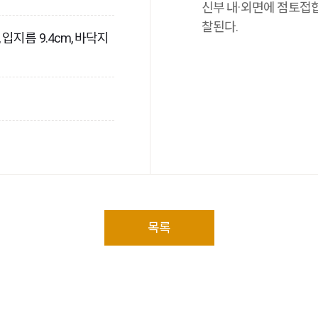
신부 내·외면에 점토접
찰된다.
m, 입지름 9.4cm, 바닥지
목록