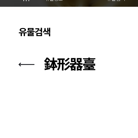
유물검색
鉢形器臺