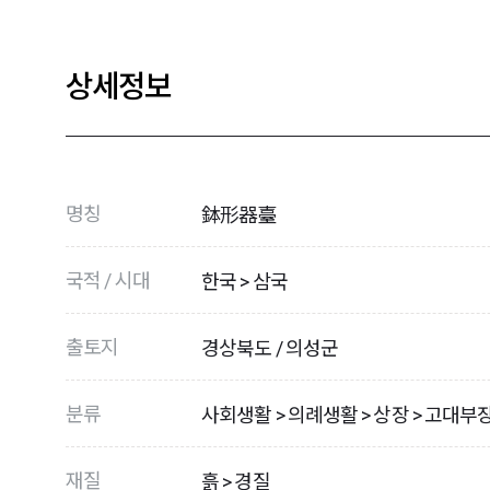
상세정보
명칭
鉢形器臺
국적 / 시대
한국 > 삼국
출토지
경상북도 / 의성군
분류
사회생활 > 의례생활 > 상장 > 고대부
재질
흙 > 경질