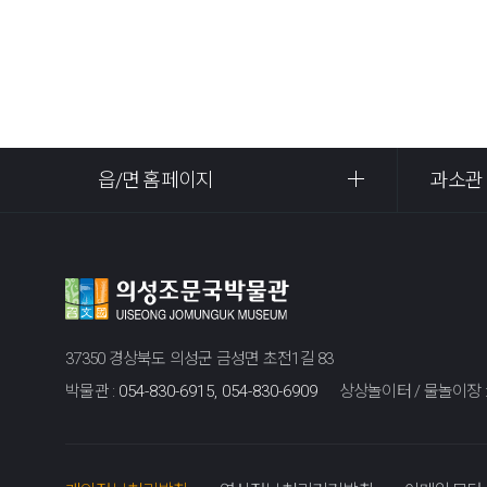
읍/면 홈페이지
과소관
37350 경상북도 의성군 금성면 초전1길 83
박물관 :
054-830-6915, 054-830-6909
상상놀이터 / 물놀이장 