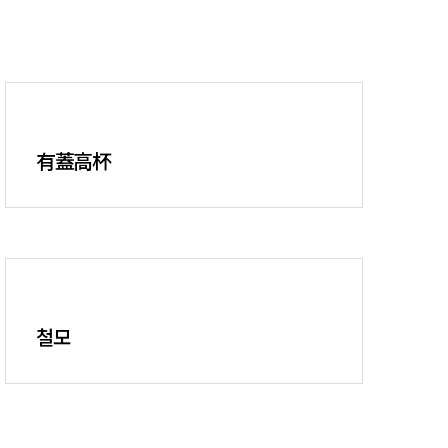
有蓋高杯
철모