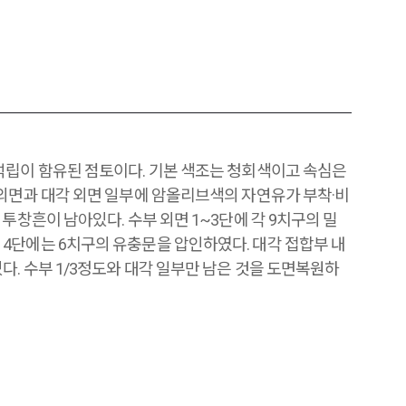
석립이 함유된 점토이다. 기본 색조는 청회색이고 속심은
·외면과 대각 외면 일부에 암올리브색의 자연유가 부착·비
 투창흔이 남아있다. 수부 외면 1~3단에 각 9치구의 밀
4단에는 6치구의 유충문을 압인하였다. 대각 접합부 내
. 수부 1/3정도와 대각 일부만 남은 것을 도면복원하