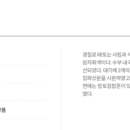
경질로 태토는 사립과 
암자회색이다. 수부 내
산되었다. 대각에 2개의
집파상문을 시문하였고 
면에는 점토접합흔이 있다
였다.
장품