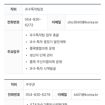
직위
과수특작팀장
054-830-
전화번호
이메일
cho3640@korea.kr
6272
과수특작팀 업무 총괄
과수·특작 중장기 발전계획
품목별협의회 운영
주요업무
생산자 단체 관리
품목 주산지협의회 운영
과수·특작 시책발굴
직위
주무관
전화번호
054-830-6276
이메일
k401@korea.kr
FTA과수고품질시설현대화