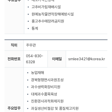
고추비가림재배시설
원예농작물연작장해예방시설
홍고추수매장려금지원
통계
직위
주무관
054-830-
전화번호
이메일
smlee3421@korea.kr
6328
농업재해
경북형평면사과원조성
과수생력화장비지원
대체과수품목육성
친환경사과적화제지원
주요업무
과실생산비절감 및 품질제고지원