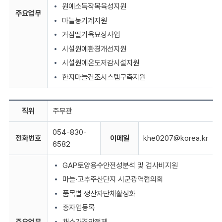
원예소득작목육성지원
주요업무
마늘농기계지원
거점딸기육묘장사업
시설원예환경개선지원
시설원예온도저감시설지원
한지마늘건조시스템구축지원
직위
주무관
054-830-
전화번호
이메일
khe0207@korea.kr
6582
GAP토양용수안전성분석 및 검사비지원
마늘·고추주산단지 시군광역협의회
품목별 생산자단체활성화
종자업등록
주요업무
채소가격안정제