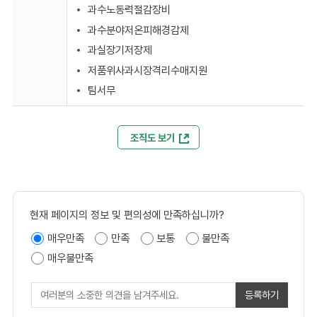
과수노동력절감장비
과수분야저온피해경감제
과실장기저장제
저품위사과시장격리수매지원
팀서무
조직도 보기
현재 페이지의 정보 및 편의성에 만족하십니까?
매우만족
만족
보통
불만족
매우불만족
등록하기