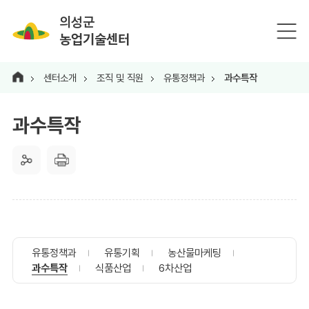
의성군
농업기술센터
센터소개
조직 및 직원
유통정책과
과수특작
과수특작
유통정책과
유통기획
농산물마케팅
과수특작
식품산업
6차산업