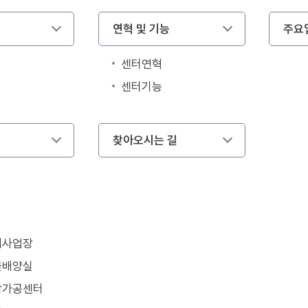
연혁 및 기능
주요
센터연혁
센터기능
찾아오시는 길
대사업장
물배양실
합가공센터