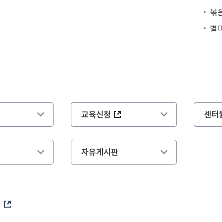
볶
별
교육신청
센터
자유게시판
대