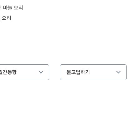
은 마늘 요리
미요리
월간동향
묻고답하기