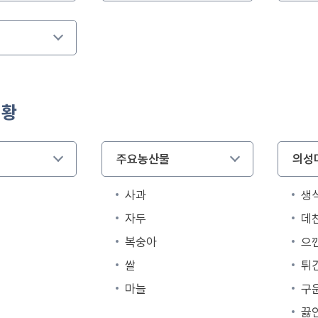
현황
주요농산물
의성
사과
생
자두
데
복숭아
으
쌀
튀
마늘
구
끓