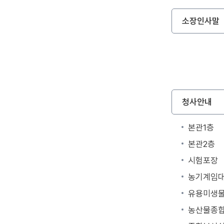
소장인사말
청사안내
본관1층
본관2층
시험포장
농기계임
유용미생
농산물종