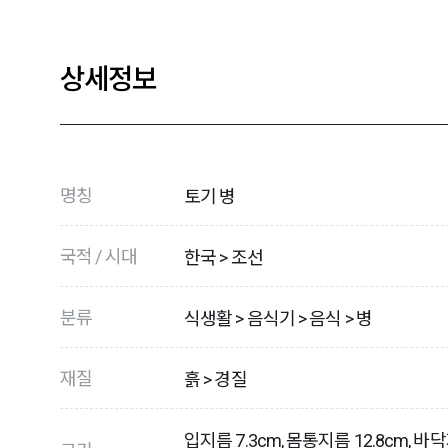
상세정보
명칭
토기 병
국적 / 시대
한국 > 조선
분류
식생활 > 음식기 > 음식 > 병
재질
흙 > 경질
입지름 7.3cm, 몸통지름 12.8cm, 바