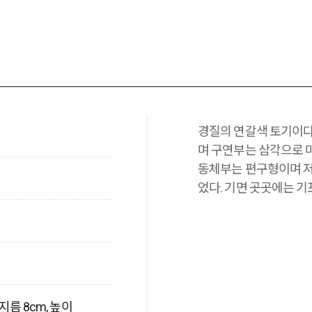
경질의 연갈색 토기이다
며 구연부는 삼각으로 
동체부는 편구형이며 저
었다. 기면 곳곳에는 기
닥지름 8cm, 높이