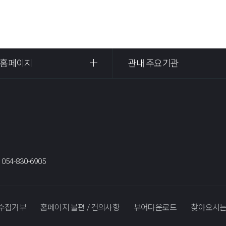
 홈페이지
관내 주요기관
:
054-830-6905
수집거부
홈페이지 불편 / 건의사항
뷰어다운로드
찾아오시는