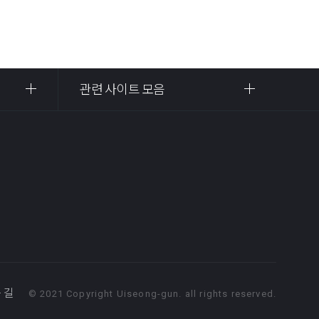
관련 사이트 모음
 길
© 2021 Copyright Uiseong-gun. all rights reserved.