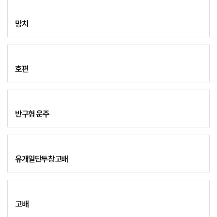
망치
호편
반구형 운주
유개일단투창고배
고배