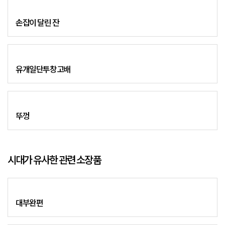
손잡이 달린 잔
유개일단투창고배
뚜껑
시대가 유사한 관련 소장품
대부완편