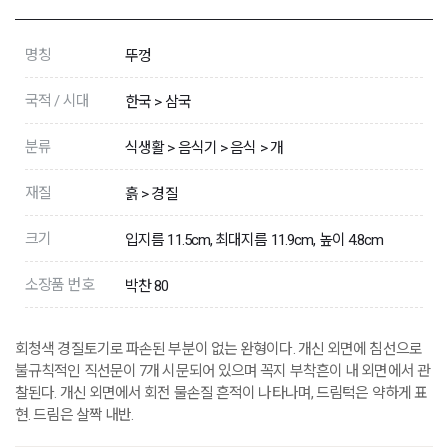
명칭
뚜껑
국적 / 시대
한국 > 삼국
분류
식생활 > 음식기 > 음식 > 개
재질
흙 > 경질
크기
입지름 11.5cm, 최대지름 11.9cm, 높이 4.8cm
소장품 번호
박찬 80
회청색 경질토기로 파손된 부분이 없는 완형이다. 개신 외면에 침선으로
불규칙적인 직선문이 7개 시문되어 있으며 꼭지 부착흔이 내 외면에서 관
찰된다. 개신 외면에서 회전 물손질 흔적이 나타나며, 드림턱은 약하게 표
현. 드림은 살짝 내반.