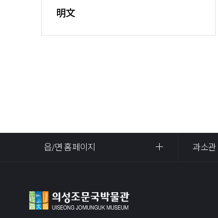
明文
읍/면 홈페이지
과소관