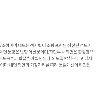
질소성이며 태토는 석사립이 소량 포함된 정선된 점토이
 외면 문양은 변형 어골문이며, 하단부 내외면은 횡방향으
에 포목흔과 합철흔이 확인된다. 와도질 방향은 내면에서
가량이다. 내면 외연의 가장자리를 따라 분할계선이 확인된