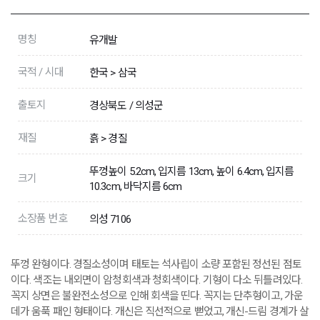
명칭
유개발
국적 / 시대
한국 > 삼국
출토지
경상북도 / 의성군
재질
흙 > 경질
뚜껑높이 5.2cm, 입지름 13cm, 높이 6.4cm, 입지름
크기
10.3cm, 바닥지름 6cm
소장품 번호
의성 7106
뚜껑 완형이다. 경질소성이며 태토는 석사립이 소량 포함된 정선된 점토
이다. 색조는 내외면이 암청회색과 청회색이다. 기형이 다소 뒤틀려있다.
꼭지 상면은 불완전소성으로 인해 회색을 띤다. 꼭지는 단추형이고, 가운
데가 움푹 패인 형태이다. 개신은 직선적으로 뻗었고, 개신-드림 경계가 살