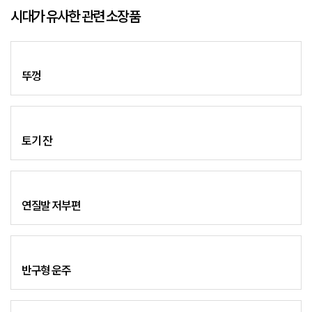
시대가 유사한 관련 소장품
뚜껑
토기 잔
연질발 저부편
반구형 운주