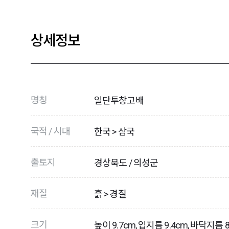
상세정보
명칭
일단투창고배
국적 / 시대
한국 > 삼국
출토지
경상북도 / 의성군
재질
흙 > 경질
크기
높이 9.7cm, 입지름 9.4cm, 바닥지름 8