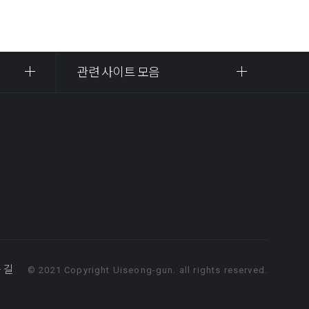
관련 사이트 모음
 길
© 2021 Copyright Uiseong-gun. all rights reserved.