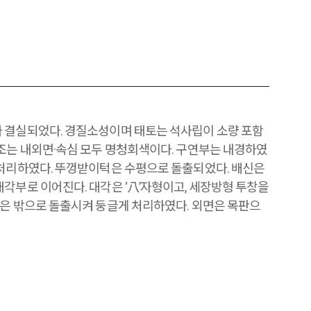
 결실되었다. 경질소성이며 태토는 석사립이 소량 포함
색조는 내외면·속심 모두 명청회색이다. 구연부는 내경하였
 처리하였다. 뚜껑받이턱은 수평으로 돌출되었다. 배신은
각부로 이어진다. 대각은 ‘八’자형이고, 세장방형 투창을
단은 밖으로 돌출시켜 둥글게 처리하였다. 외면은 목판으