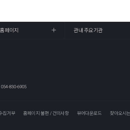
 홈페이지
관내 주요기관
:
054-830-6905
수집거부
홈페이지 불편 / 건의사항
뷰어다운로드
찾아오시는