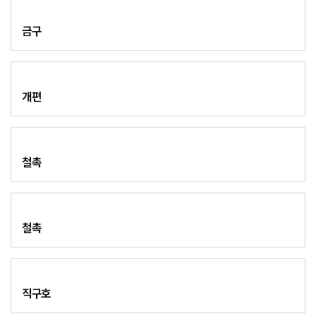
금구
개편
철촉
철촉
직구호