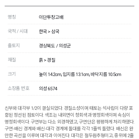
명칭
이단투창고배
국적 / 시대
한국 > 삼국
출토지
경상북도 / 의성군
재질
흙 > 경질
크기
높이 14.2cm, 입지름 13.1cm, 바닥지름 10.5cm
소장품 번호
의성 6574
신부와 대각부 1/2이 결실되었다. 경질소성이며 태토는 석사립이 다량 포
함된 정선된 점토이다. 색조는 내외면이 청회색과 명청회색이며 속심이
명청회색이다. 구연부는 다소 외경하였고, 구연단은 평평하게 처리하였다.
구연-배신 경계와 배신-대각 경계에 돌대를 각각 1줄씩 돌렸다. 배신은 완
만한 곡선을 이루며 대각과 이어진다. 대각은 절두원추형이고, 중위에 2줄