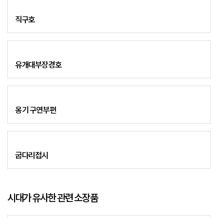
직구호
유개대부장경호
옹기 구연부편
굽다리접시
시대가 유사한 관련 소장품