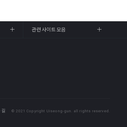
관련 사이트 모음
 길
© 2021 Copyright Uiseong-gun. all rights reserved.