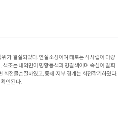
상위가 결실되었다. 연질소성이며 태토는 석사립이 다량
. 색조는 내외면이 명황등색과 명갈색이며 속심이 갈회
외면 회전물손질하였고, 동체-저부 경계는 회전깎기하였다.
 확인된다.