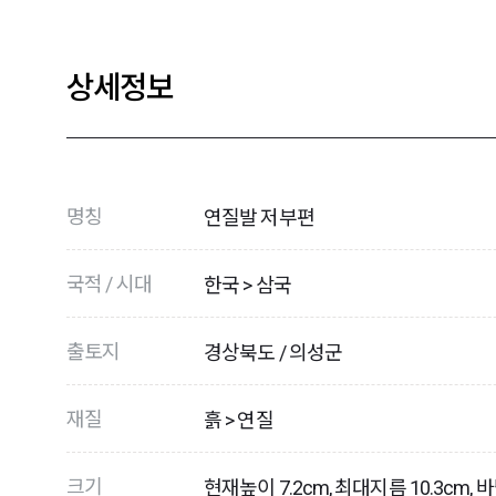
상세정보
명칭
연질발 저부편
국적 / 시대
한국 > 삼국
출토지
경상북도 / 의성군
재질
흙 > 연질
크기
현재높이 7.2cm, 최대지름 10.3cm, 