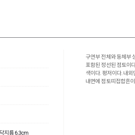
구연부 전체와 동체부 
포함된 정선된 점토이다
색이다. 평저이다. 내
내면에 점토띠접합흔이
바닥지름 6.3cm