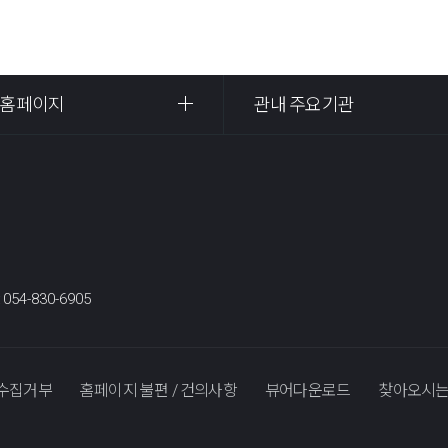
 홈페이지
관내 주요기관
:
054-830-6905
수집거부
홈페이지 불편 / 건의사항
뷰어다운로드
찾아오시는