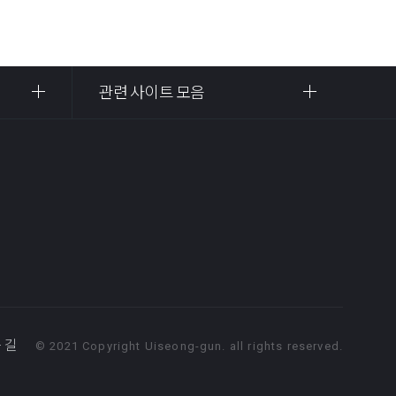
관련 사이트 모음
 길
© 2021 Copyright Uiseong-gun. all rights reserved.