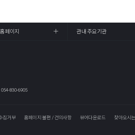
 홈페이지
관내 주요기관
:
054-830-6905
수집거부
홈페이지 불편 / 건의사항
뷰어다운로드
찾아오시는