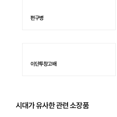
편구병
이단투창고배
시대가 유사한 관련 소장품