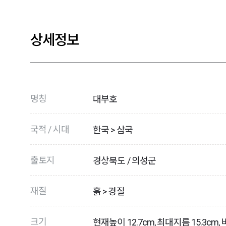
상세정보
명칭
대부호
국적 / 시대
한국 > 삼국
출토지
경상북도 / 의성군
재질
흙 > 경질
크기
현재높이 12.7cm, 최대지름 15.3cm,