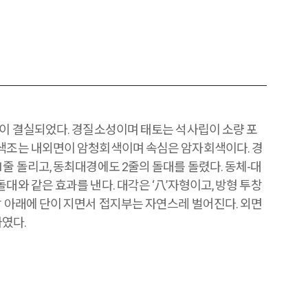
2이 결실되었다. 경질소성이며 태토는 석사립이 소량 포
 색조는 내외면이 암청회색이며 속심은 암자회색이다. 경
1줄 돌리고, 동최대경에도 2줄의 돌대를 돌렸다. 동체-대
돌대와 같은 효과를 낸다. 대각은 ‘八’자형이고, 방형 투창
창 아래에 단이 지면서 접지부는 자연스레 벌어진다. 외면
였다.