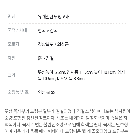
명칭
유개일단투창고배
국적 / 시대
한국 > 삼국
출토지
경상북도 / 의성군
재질
흙 > 경질
뚜껑높이 6.5cm, 입지름 11.7cm, 높이 10.1cm, 입지
크기
름 10.6cm, 바닥지름 8.8cm
소장품 번호
의성 6132
뚜껑 꼭지부와 드림부 일부가 결실되었다. 경질소성이며 태토는 석사립이
소량 포함된 정선된 점토이다. 색조는 내외면이 암청회색이며 속심은 자
회색이다. 꼭지 주변은 불완전소성으로 인해 회색을 띤다. 꼭지는 단추형
이며 가운데가 움푹 패인 형태이다. 드림턱은 짧 게 돌출되었고 드림부는