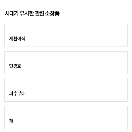
시대가 유사한 관련 소장품
세환이식
단경호
파수부배
개