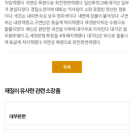
직립하였다. 외면은 목판으로 회전정면하였다. 일단투창고배 대각단 일부
가 결실되었다. 경질소성이며 태토는 석사립이 소량 포함된 정선된 점토
이다. 색조는 내외면·속심 모두 청회색이다. 내면에 잡물이 붙어있다. 구연
부는 내경하였고, 구연단은 둥글게 처리하였다. 뚜껑받이턱은 수평으로
돌출되었다. 배신은 완만한 곡선을 이루며 대각부로 이어진다. 대각은 절
두원추형이고, 세장방형 투창을 4개 배치하였다. 대각단은 밖으로 돌출시
켜 둥글게 처리하였다. 외면은 목판으로 회전정면하였다.
목록
재질이 유사한 관련 소장품
대부완편