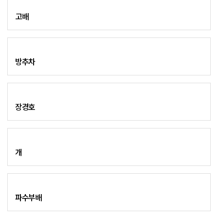
고배
방추차
장경호
개
파수부배