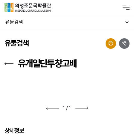
유물검색
유물검색
유개일단투창고배
1
/
1
상세정보