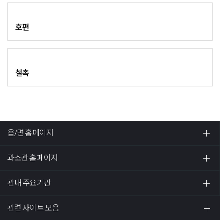
호편
철촉
읍/면 홈페이지
과소관 홈페이지
관내 주요기관
관련 사이트 모음