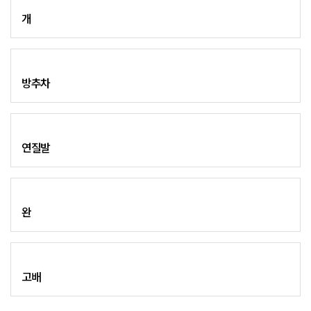
개
방추차
연질발
완
고배