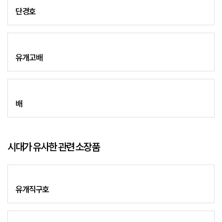
단경호
유개고배
배
시대가 유사한 관련 소장품
유개직구호