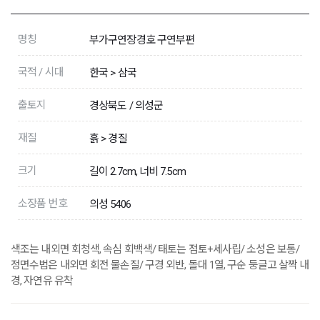
명칭
부가구연장경호 구연부편
국적 / 시대
한국 > 삼국
출토지
경상북도 / 의성군
재질
흙 > 경질
크기
길이 2.7cm, 너비 7.5cm
소장품 번호
의성 5406
색조는 내외면 회청색, 속심 회백색/ 태토는 점토+세사립/ 소성은 보통/
정면수법은 내외면 회전 물손질/ 구경 외반, 돌대 1열, 구순 둥글고 살짝 내
경, 자연유 유착