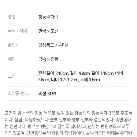
명칭
청동숟가락
국적 / 시대
한국 > 조선
출토지
경상북도 / 구미시
재질
금속 > 청동
전체길이 24.6cm, 길이 9.8cm, 길이 14.8cm, 너비
크기
3.6cm, 너비 0.7~1.2cm, 두께 0.5cm
소장품 번호
의성 5153
표면이 암녹색의 청동 녹으로 덮여 있는 황동색의 청동숟가락으로 주조품
이다. 접합 · 복원하였으나 술부 일부와 병부 일부와 결실되었다. 측면형태
는 완만하다. 병부는 병단부로 갈수록 넓어지고, 단부는 반원형으로 마무
리되었으며, 단면형태는 반원형과 장방형이다. 술부의 평면형태는 유엽형