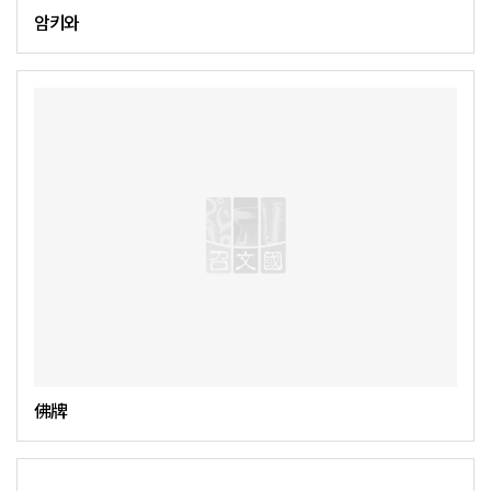
암키와
佛牌