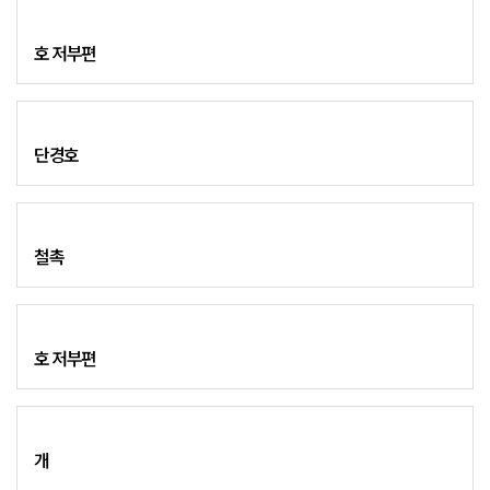
호 저부편
단경호
철촉
호 저부편
개