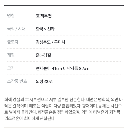
명칭
호 저부편
국적 / 시대
한국 > 신라
출토지
경상북도 / 구미시
재질
흙 > 경질
크기
현재높이 4.1cm, 바닥지름 8.7cm
소장품 번호
의성 4354
회색 경질의 호 저부편으로 저부 일부만 잔존한다. 내면은 명회색, 외면 바
닥은 갈색이며, 태토는 석립이 다량 혼입되었다. 평저이며, 동체는 사선으
로 벌어져 올라간다. 회전물손질 정면하였으며, 외면에 타날흔과 회전목
리조정흔이 희미하게 관찰된다.