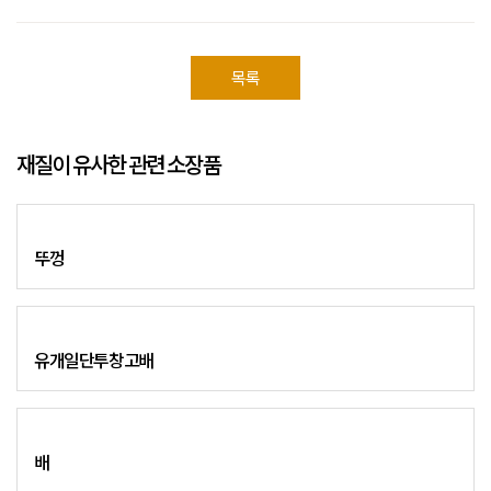
목록
재질이 유사한 관련 소장품
뚜껑
유개일단투창고배
배