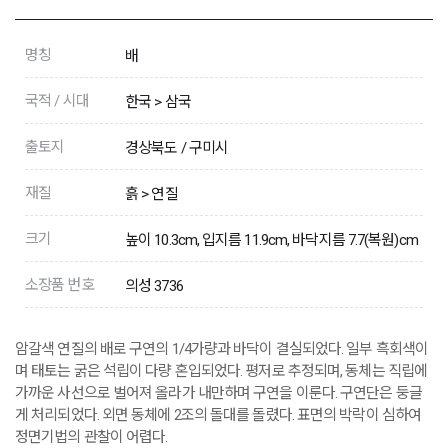
명칭
배
국적 / 시대
한국 > 삼국
출토지
경상북도 / 구미시
재질
흙 > 연질
크기
높이 10.3cm, 입지름 11.9cm, 바닥지름 7.7(복원)cm
소장품 번호
의성 3736
암갈색 연질의 배로 구연의 1/4가량과 바닥이 결실되었다. 일부 흑회색이
며 태토는 굵은 석립이 다량 혼입되었다. 평저로 추정되며, 동체는 직립에
가까운 사선으로 벌어져 올라가 내만하며 구연을 이룬다. 구연단은 둥글
게 처리되었다. 외면 동체에 2조의 돌대를 돌렸다. 표면의 박락이 심하여
정면기법의 관찰이 어렵다.