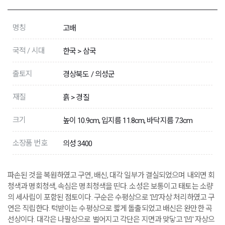
명칭
고배
국적 / 시대
한국 > 삼국
출토지
경상북도 / 의성군
재질
흙 > 경질
크기
높이 10.9cm, 입지름 11.8cm, 바닥지름 7.3cm
소장품 번호
의성 3400
파손된 것을 복원하였고 구연, 배신, 대각 일부가 결실되었으며 내외면 회
청색과 명회청색, 속심은 명최청색을 띤다. 소성은 보통이고 태토는 소량
의 세사립이 포함된 점토이다. 구순은 수평상으로 '凹'자상 처리하였고 구
연은 직립한다. 턱받이는 수평상으로 짧게 돌출되었고 배신은 완만한 곡
선상이다. 대각은 나팔상으로 벌어지고 각단은 지면과 맞닿고 '凹' 자상으