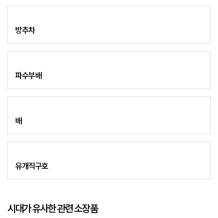
방추차
파수부배
배
유개직구호
시대가 유사한 관련 소장품