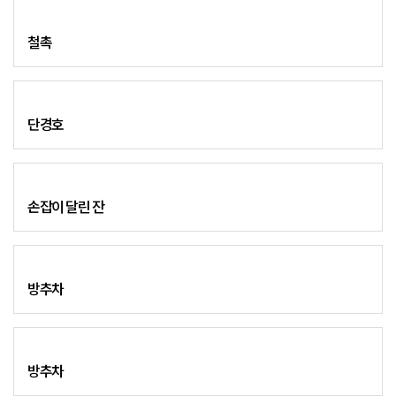
철촉
단경호
손잡이 달린 잔
방추차
방추차