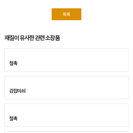
목록
재질이 유사한 관련 소장품
철촉
감잡이쇠
철촉