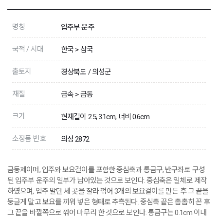
명칭
입주부 운주
국적 / 시대
한국 > 삼국
출토지
경상북도 / 의성군
재질
금속 > 금동
크기
현재길이 2.5, 3.1cm, 너비 0.6cm
소장품 번호
의성 2872
금동제이며, 입주와 보요걸이를 포함한 중심축과 통금구, 반구좌로 구성
된 입주부 운주의 일부가 남아있는 것으로 보인다. 중심축은 일체로 제작
하였으며, 입주 말단 세 곳을 잘라 꺾어 3개의 보요걸이를 만든 후 그 끝을
둥글게 말고 보요를 끼워 넣은 형태로 추측된다. 중심축 끝은 촘촘히 꼰 후
그 끝을 바깥쪽으로 꺾어 마무리 한 것으로 보인다. 통금구는 0.1cm 이내