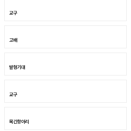
교구
고배
발형기대
교구
목긴항아리