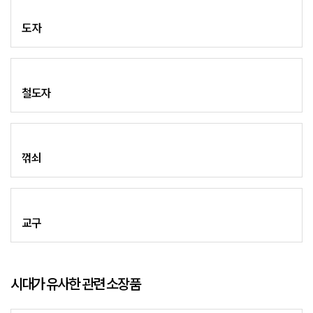
도자
철도자
꺾쇠
교구
시대가 유사한 관련 소장품