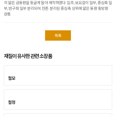
의 얇은 금동판을 둥글게 말아 제작하였다. 입주, 보요걸이 일부, 중심축 일
부, 반구좌 일부 분리되어 잔존. 분리된 중심축 상위에 얇은 동판 횡방향
관통.
목록
재질이 유사한 관련 소장품
철모
철정