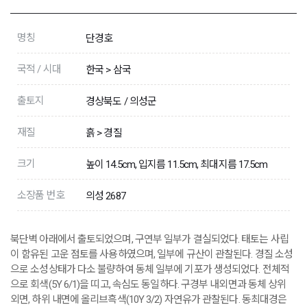
명칭
단경호
국적 / 시대
한국 > 삼국
출토지
경상북도 / 의성군
재질
흙 > 경질
크기
높이 14.5cm, 입지름 11.5cm, 최대지름 17.5cm
소장품 번호
의성 2687
북단벽 아래에서 출토되었으며, 구연부 일부가 결실되었다. 태토는 사립
이 함유된 고운 점토를 사용하였으며, 일부에 규산이 관찰된다. 경질 소성
으로 소성상태가 다소 불량하여 동체 일부에 기포가 생성되었다. 전체적
으로 회색(5Y 6/1)을 띠고, 속심도 동일하다. 구경부 내외면과 동체 상위
외면, 하위 내면에 올리브흑색(10Y 3/2) 자연유가 관찰된다. 동최대경은