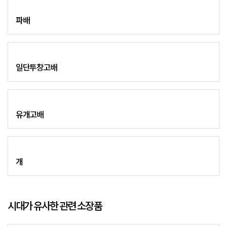
파배
일단투창고배
유개고배
개
시대가 유사한 관련 소장품