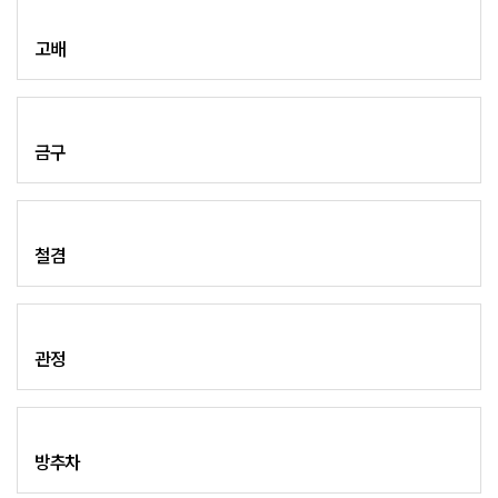
고배
금구
철겸
관정
방추차