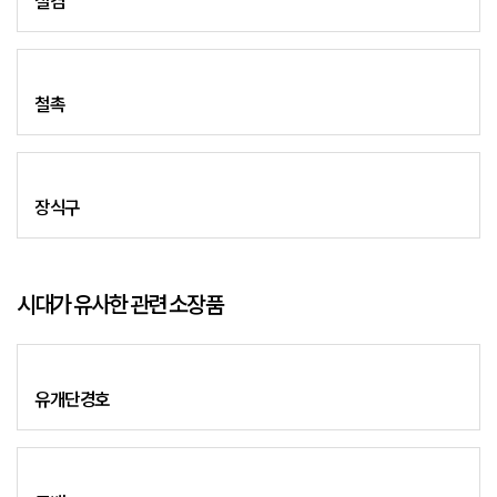
철겸
철촉
장식구
시대가 유사한 관련 소장품
유개단경호