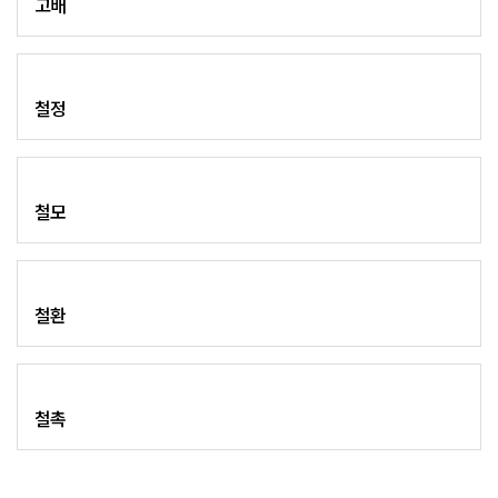
고배
철정
철모
철환
철촉