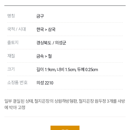
명칭
금구
국적 / 시대
한국 > 삼국
출토지
경상북도 / 의성군
재질
금속 > 철
크기
길이 1.9cm, 너비 1.5cm, 두께 0.25cm
소장품 번호
의성 2210
일부 결실된 상태, 철지은장의 상원하방형판, 철지은장 원두정 3개를 사방
에 박아 고정