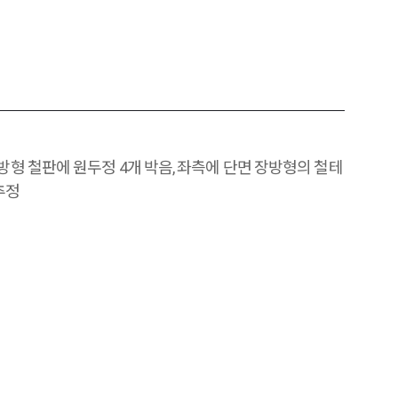
 방형 철판에 원두정 4개 박음, 좌측에 단면 장방형의 철테
추정