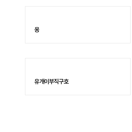
옹
유개이부직구호