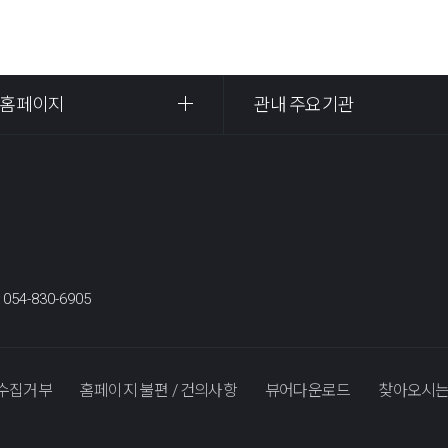
 홈페이지
관내 주요기관
:
054-830-6905
수집거부
홈페이지 불편 / 건의사항
뷰어다운로드
찾아오시는