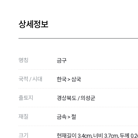
상세정보
명칭
금구
국적 / 시대
한국 > 삼국
출토지
경상북도 / 의성군
재질
금속 > 철
크기
현재길이 3.4cm, 너비 3.7cm, 두께 0.