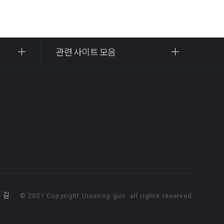
관련 사이트 모음
 길
© 2021 Copyright Uiseong-gun. all rights reserved.