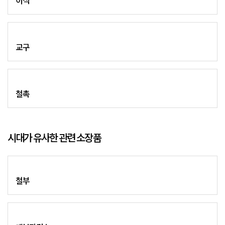
이식
교구
철촉
시대가 유사한 관련 소장품
철부