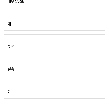
대부장경호
개
뚜껑
철촉
완