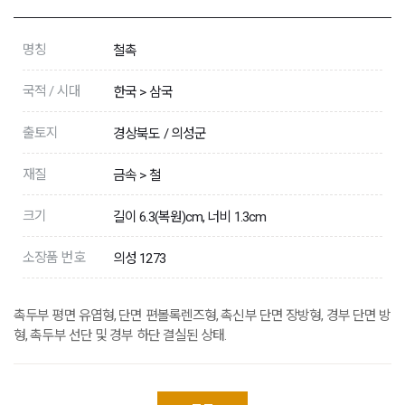
명칭
철촉
국적 / 시대
한국 > 삼국
출토지
경상북도 / 의성군
재질
금속 > 철
크기
길이 6.3(복원)cm, 너비 1.3cm
소장품 번호
의성 1273
촉두부 평면 유엽형, 단면 편볼록렌즈형, 촉신부 단면 장방형, 경부 단면 방
형, 촉두부 선단 및 경부 하단 결실된 상태.