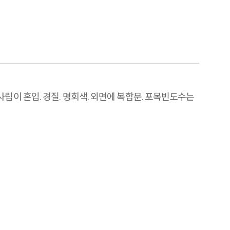
사립이 혼입. 경질. 명회색. 외면에 복합문. 포목빈도수는