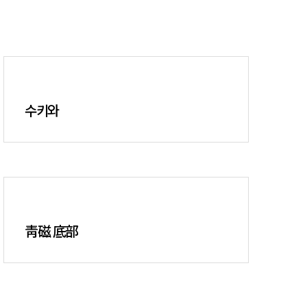
수키와
靑磁 底部