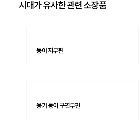
시대가 유사한 관련 소장품
동이 저부편
옹기 동이 구연부편