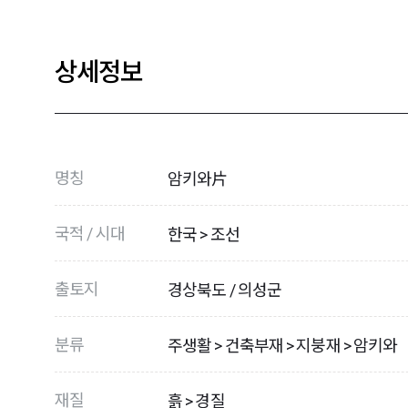
상세정보
명칭
암키와片
국적 / 시대
한국 > 조선
출토지
경상북도 / 의성군
분류
주생활 > 건축부재 > 지붕재 > 암키와
재질
흙 > 경질