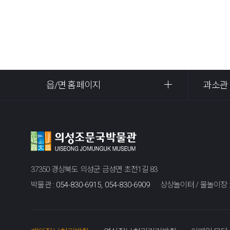
읍/면 홈페이지
과소관
37350 경상북도 의성군 금성면 초전1길 83
박물관 :
054-830-6915, 054-830-6909
상상놀이터 / 물놀이장 