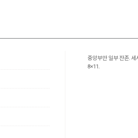
중앙부만 일부 잔존. 세
8×11.