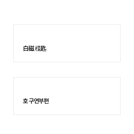
白磁 楪匙
호 구연부편