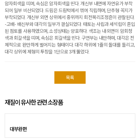
암자회색을 띠며, 속심은 암자회색을 띤다. 개신부 내면에 자연유가 부착
되어 일부 비산되었다. 드림은 드림턱에서 꺾여 직립하며, 단추형 꼭지가
부착되었다. 개신부 외면 상위에서 중위까지 회전목리조정흔이 관찰된다.
-고배- 배신부와 대각의 일부가 결실되었다. 태토는 사립과 세석립이 혼입
된 점토를 사용하였으며, 소성상태는 양호하다. 색조는 내·외면이 암회청
색과 회갈색을 띠며, 속심은 회갈색을 띤다. 구연부는 내만하며, 대각은 전
체적으로 완만하게 벌어지는 형태이다. 대각 하위에 1줄의 돌대를 돌리고,
대각 상위에 제형의 투창을 1단으로 3개 뚫었다.
목록
재질이 유사한 관련 소장품
대부완편