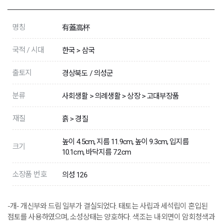
명칭
有蓋高杯
국적 / 시대
한국 > 삼국
출토지
경상북도 / 의성군
분류
사회생활 > 의례생활 > 상장 > 고대부장품
재질
흙 > 경질
높이 4.5cm, 지름 11.9cm, 높이 9.3cm, 입지름
크기
10.1cm, 바닥지름 7.2cm
소장품 번호
의성 126
-개- 개신부와 드림 일부가 결실되었다. 태토는 사립과 세석립이 혼입된
점토를 사용하였으며, 소성상태는 양호하다. 색조는 내·외면이 암회청색과