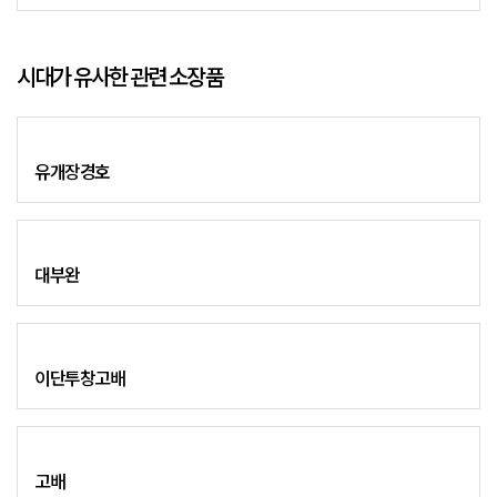
시대가 유사한 관련 소장품
유개장경호
대부완
이단투창고배
고배