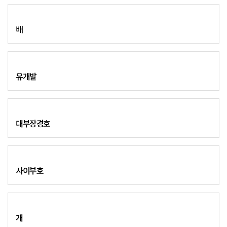
배
유개발
대부장경호
사이부호
개