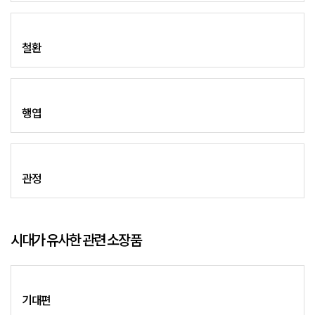
철환
행엽
관정
시대가 유사한 관련 소장품
기대편