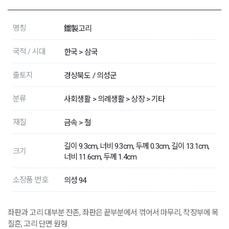
명칭
鐵製고리
국적 / 시대
한국 > 삼국
출토지
경상북도 / 의성군
분류
사회생활 > 의례생활 > 상장 > 기타
재질
금속 > 철
길이 9.3cm, 너비 9.3cm, 두께 0.3cm, 길이 13.1cm,
크기
너비 11.6cm, 두께 1.4cm
소장품 번호
의성 94
좌판과 고리 대부분 잔존, 좌판은 끝부분에서 꺾어서 마무리, 착장부에 목
질흔, 고리 단면 원형