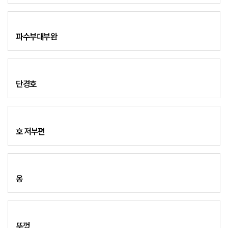
파수부대부완
단경호
호 저부편
옹
뚜껑