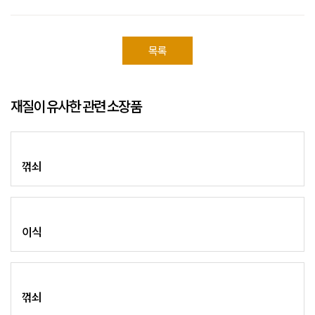
목록
재질이 유사한 관련 소장품
꺾쇠
이식
꺾쇠