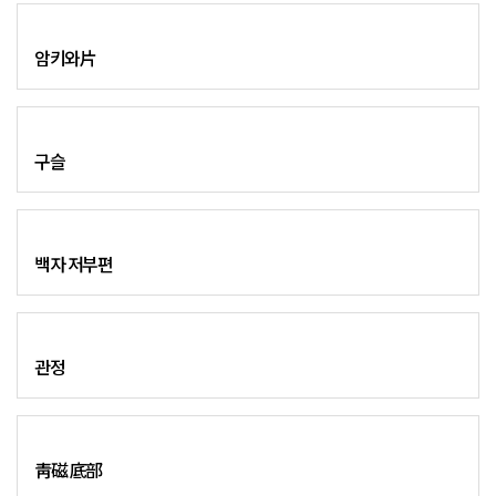
암키와片
구슬
백자 저부편
관정
靑磁 底部