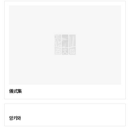
儀式集
암키와