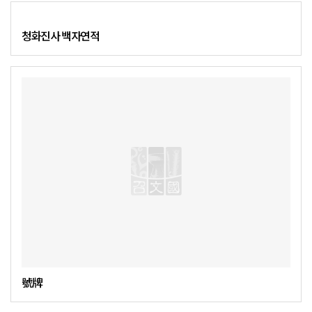
청화진사 백자연적
號牌