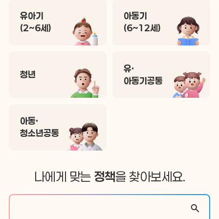
유아기
아동기
(2~6세)
(6~12세)
유·
청년
아동기공통
아동·
청소년공통
나에게 맞는
정책
을 찾아보세요.