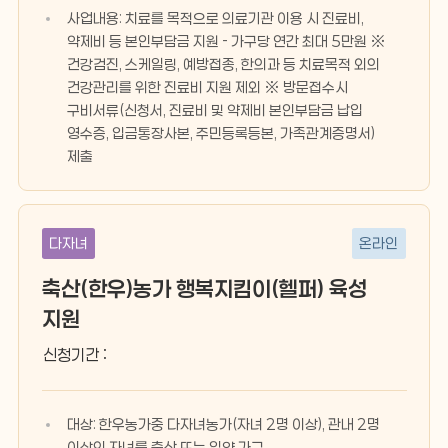
사업내용: 치료를 목적으로 의료기관 이용 시 진료비,
약제비 등 본인부담금 지원 - 가구당 연간 최대 5만원 ※
건강검진, 스케일링, 예방접종, 한의과 등 치료목적 외의
건강관리를 위한 진료비 지원 제외 ※ 방문접수시
구비서류(신청서, 진료비 및 약제비 본인부담금 납입
영수증, 입금통장사본, 주민등록등본, 가족관계증명서)
제출
다자녀
온라인
축산(한우)농가 행복지킴이(헬퍼) 육성
지원
신청기간 :
대상: 한우농가중 다자녀농가(자녀 2명 이상), 관내 2명
이상의 자녀를 출산 또는 입양 가구