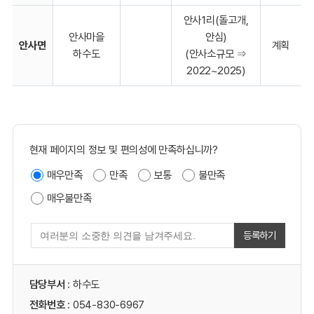
안사1리(돌고개,
안사마을
안심)
안사면
계획
하수도
(안사소규모 ⇒
2022~2025)
현재 페이지의 정보 및 편의성에 만족하십니까?
매우만족
만족
보통
불만족
매우불만족
등록하기
담당부서
: 하수도
전화번호
: 054-830-6967