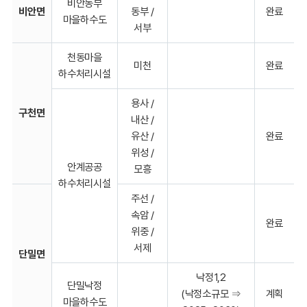
비안동부
비안면
동부 /
완료
마을하수도
서부
천동마을
미천
완료
하수처리시설
용사 /
구천면
내산 /
유산 /
완료
위성 /
안계공공
모흥
하수처리시설
주선 /
속암 /
완료
위중 /
서제
단밀면
낙정1,2
단밀낙정
(낙정소규모 ⇒
계획
마을하수도