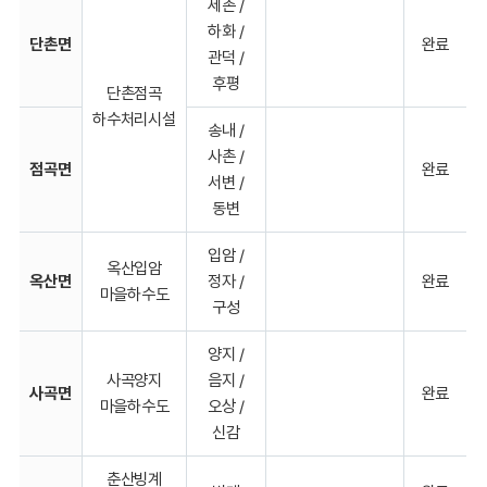
세촌 /
하화 /
단촌면
완료
관덕 /
후평
단촌점곡
하수처리시설
송내 /
사촌 /
점곡면
완료
서변 /
동변
입암 /
옥산입암
옥산면
정자 /
완료
마을하수도
구성
양지 /
사곡양지
음지 /
사곡면
완료
마을하수도
오상 /
신감
춘산빙계