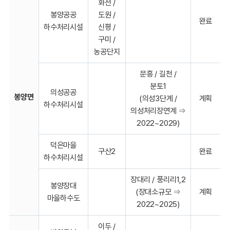
화전 /
봉양공공
도원 /
완료
하수처리시설
신평 /
구미 /
농공단지
문흥 / 길천 /
분토1
의성공공
봉양면
(의성3단계 /
계획
하수처리시설
의성처리장연계 ⇒
2022~2029)
덕은마을
구산2
완료
하수처리시설
장대리 / 풍리리1,2
봉양장대
(장대소규모 ⇒
계획
마을하수도
2022~2025)
이두 /