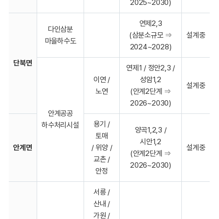
2025~2030)
연제2,3
다인삼분
(삼분소규모 ⇒
설계중
마을하수도
2024~2028)
단북면
연제1 / 정안2,3 /
이연 /
성암1,2
설계중
노연
(안계2단계 ⇒
2026~2030)
안계공공
용기 /
하수처리시설
양곡1,2,3 /
토매
시안1,2
안계면
/ 위양 /
설계중
(안계2단계 ⇒
교촌 /
2026~2030)
안정
서릉 /
산내 /
가원 /