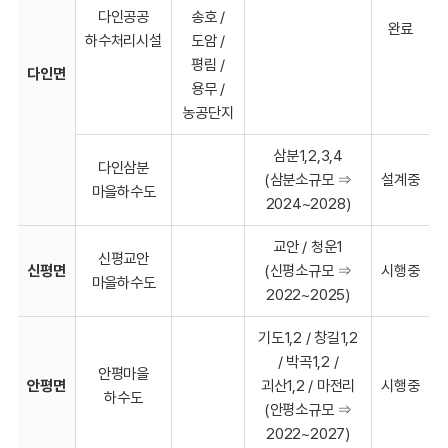
다인공공
송호 /
완료
하수처리시설
도암 /
평림 /
다인면
용무 /
농공단지
삼분1,2,3,4
다인삼분
(삼분소규모 ⇒
설계중
마을하수도
2024~2028)
교안 / 청운1
신평교안
신평면
(신평소규모 ⇒
시행중
마을하수도
2022~2025)
기도1,2 / 창길1,2
/ 박곡1,2 /
안평마을
안평면
괴산1,2 / 마전리
시행중
하수도
(안평소규모 ⇒
2022~2027)