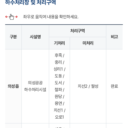
하수처리장 및 처리구역
좌우로 움직여 내용을 확인하세요.
처리구역
구분
시설명
비고
기처리
미처리
후죽 /
중리 /
상리1 /
도동 /
의성공공
도서 /
의성읍
치선2 / 팔성
완료
하수처리시설
철파 /
원당 /
용연 /
치선1 /
오로1