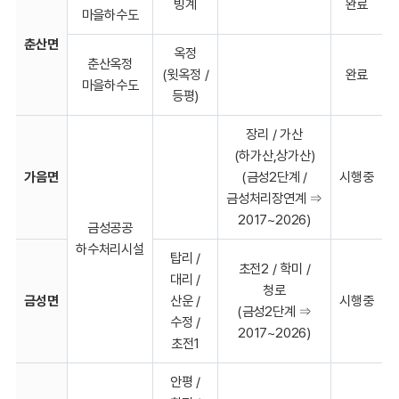
빙계
완료
마을하수도
춘산면
옥정
춘산옥정
(윗옥정 /
완료
마을하수도
등평)
장리 / 가산
(하가산,상가산)
가음면
(금성2단계 /
시행중
금성처리장연계 ⇒
2017~2026)
금성공공
하수처리시설
탑리 /
초전2 / 학미 /
대리 /
청로
금성면
산운 /
시행중
(금성2단계 ⇒
수정 /
2017~2026)
초전1
안평 /