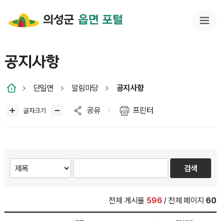
의성군
읍면 포털
공지사항
단밀면
알림마당
공지사항
공유
프린터
글자크기
전체 게시물
596
/ 전체 페이지
60