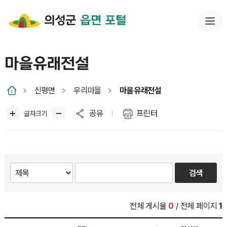
의성군
읍면 포털
마을유래전설
신평면
우리마을
마을유래전설
공유
프린터
글자크기
전체 게시물
0
/ 전체 페이지
1