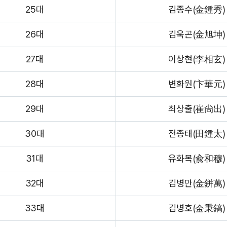
25대
김종수(金鍾秀)
26대
김욱곤(金旭坤)
27대
이상현(李相玄)
28대
변화원(卞華元)
29대
최상출(崔尙出)
30대
전종태(田鍾太)
31대
유화목(兪和穆)
32대
김병만(金鉼萬)
33대
김병호(金秉鎬)