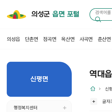
의성군
읍면 포털
의성읍
단촌면
점곡면
옥산면
사곡면
춘산면
역대
신평면
신
글자
행정복지센터