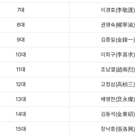
7대
이경호(李敬護)
8대
권영숙(權寧淑)
9대
김종일(金鍾一)
10대
이희구(李喜求)
11대
조남열(趙南烈)
12대
고정삼(高楨三)
13대
배영찬(裵永燦)
14대
김동석(金東碩)
15대
장낙흥(張洛興)