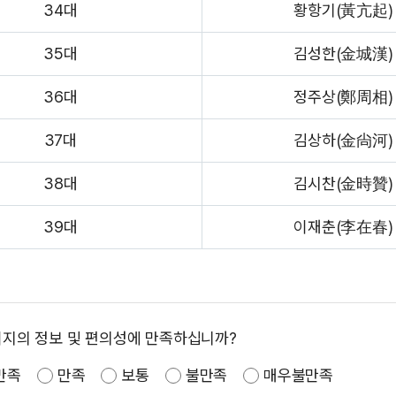
34대
황항기(黃亢起)
35대
김성한(金城漢)
36대
정주상(鄭周相)
37대
김상하(金尙河)
38대
김시찬(金時贊)
39대
이재춘(李在春)
이지의 정보 및 편의성에 만족하십니까?
만족
만족
보통
불만족
매우불만족