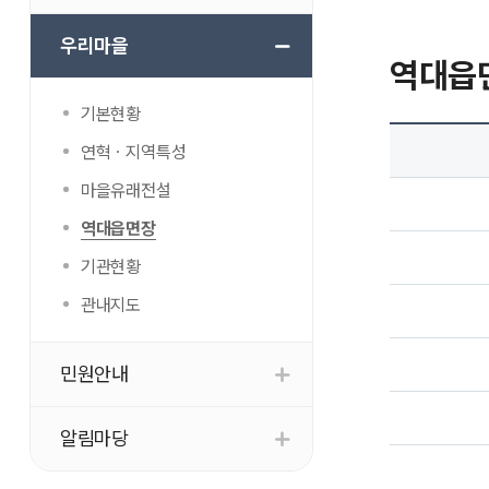
우리마을
역대읍
기본현황
연혁ㆍ지역특성
마을유래전설
역대읍면장
기관현황
관내지도
민원안내
알림마당