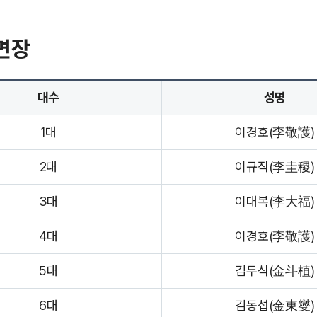
면장
대수
성명
1대
이경호(李敬護)
2대
이규직(李圭稷)
3대
이대복(李大福)
4대
이경호(李敬護)
5대
김두식(金斗植)
6대
김동섭(金東燮)