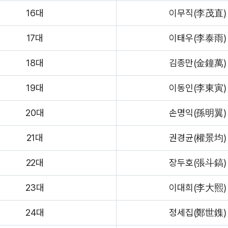
16대
이무직(李茂直)
17대
이태우(李泰雨)
18대
김종만(金鐘萬)
19대
이동인(李東寅)
20대
손명익(孫明翼)
21대
권경균(權景均)
22대
장두호(張斗鎬)
23대
이대희(李大熙)
24대
정세집(鄭世鏶)