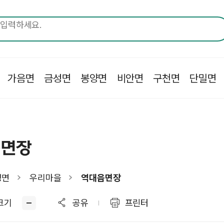
가음면
금성면
봉양면
비안면
구천면
단밀면
읍면장
평면
우리마을
역대읍면장
크기
공유
프린터