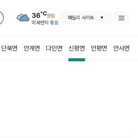
℃
36
흐림
패밀리 사이트
미세먼지
좋음
단북면
안계면
다인면
신평면
안평면
안사면