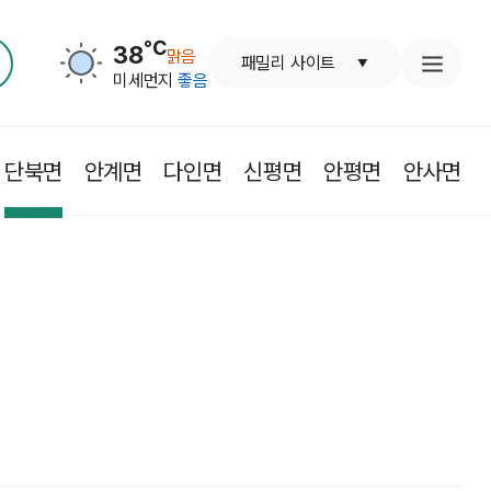
℃
38
맑음
패밀리 사이트
미세먼지
좋음
단북면
안계면
다인면
신평면
안평면
안사면