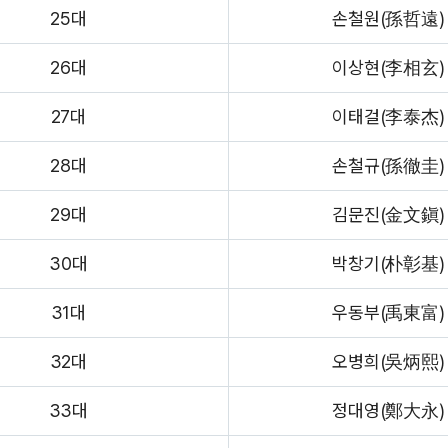
25대
손철원(孫哲遠)
26대
이상현(李相玄)
27대
이태걸(李泰杰)
28대
손철규(孫徹圭)
29대
김문진(金文鎭)
30대
박창기(朴彰基)
31대
우동부(禹東富)
32대
오병희(吳炳熙)
33대
정대영(鄭大永)