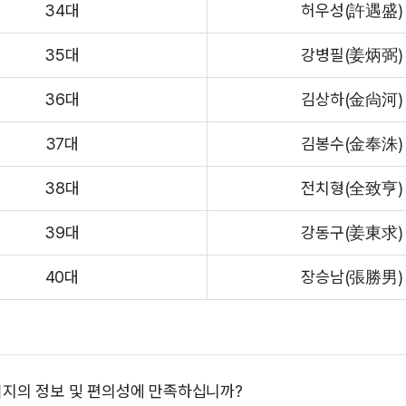
34대
허우성(許遇盛)
35대
강병필(姜炳弼)
36대
김상하(金尙河)
37대
김봉수(金奉洙)
38대
전치형(全致亨)
39대
강동구(姜東求)
40대
장승남(張勝男)
이지의 정보 및 편의성에 만족하십니까?