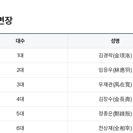
면장
대수
성명
1대
김경락(金璟洛)
2대
임응우(林應羽)
3대
우재관(禹在寬)
4대
김장수(金長壽)
5대
정종은(鄭鍾殷)
6대
전상재(全相宰)