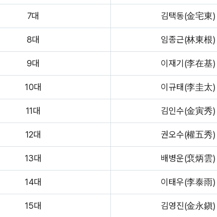
7대
김택동(金宅東)
8대
임종근(林東根)
9대
이재기(李在基)
10대
이규태(李圭太)
11대
김인수(金寅秀)
12대
권오수(權五秀)
13대
배병운(裵炳雲)
14대
이태우(李泰雨)
15대
김영진(金永鎭)