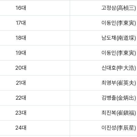
16대
고정삼(高楨三)
17대
이동인(李東寅)
18대
남도채(南道埰)
19대
이동인(李東寅)
20대
신대호(申大浩)
21대
최영부(崔英夫)
22대
김병출(金炳出)
23대
최진복(崔鎭福)
24대
이진성(李辰星)