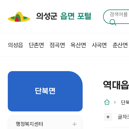
의성군
읍면 포털
의성읍
단촌면
점곡면
옥산면
사곡면
춘산면
역대
단북면
단
글자
행정복지센터