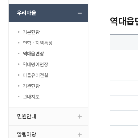
우리마을
역대읍
기본현황
연혁ㆍ지역특성
역대읍면장
역대명예면장
마을유래전설
기관현황
관내지도
민원안내
알림마당