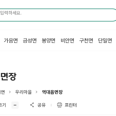
가음면
금성면
봉양면
비안면
구천면
단밀면
읍면장
북면
우리마을
역대읍면장
크기
공유
프린터