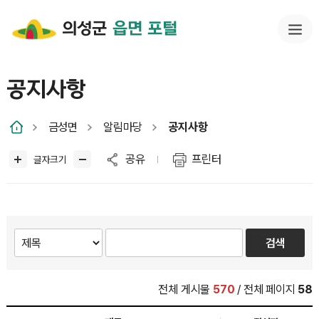
의성군
읍면 포털
공지사항
금성면
알림마당
공지사항
공유
프린터
글자크기
전체 게시물
570
/ 전체 페이지
58