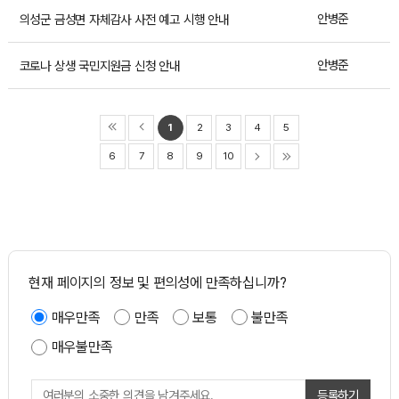
안병준
의성군 금성면 자체감사 사전 예고 시행 안내
안병준
코로나 상생 국민지원금 신청 안내
1
2
3
4
5
6
7
8
9
10
현재 페이지의 정보 및 편의성에 만족하십니까?
매우만족
만족
보통
불만족
매우불만족
등록하기