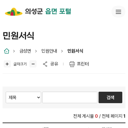
의성군
읍면 포털
민원서식
금성면
민원안내
민원서식
공유
프린터
글자크기
전체 게시물
0
/ 전체 페이지
1