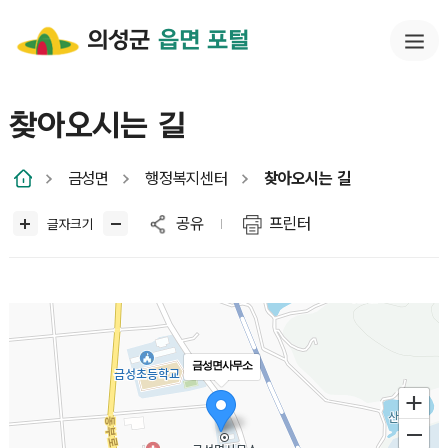
의성군
읍면 포털
찾아오시는 길
금성면
행정복지센터
찾아오시는 길
공유
프린터
글자크기
금성면사무소