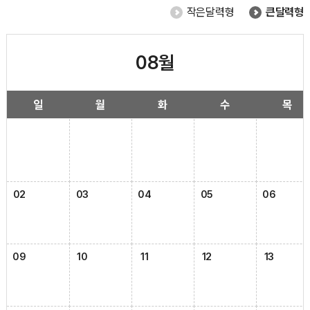
작은달력형
큰달력형
08월
일
월
화
수
목
02
03
04
05
06
09
10
11
12
13