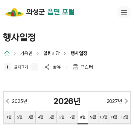
의성군
읍면 포털
행사일정
가음면
알림마당
행사일정
공유
프린터
글자크기
2026년
2025년
2027년
1월
2월
3월
4월
5월
6월
7월
8월
9월
10월
11월
12월