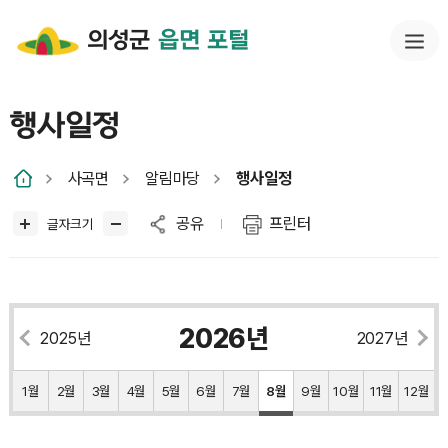
의성군
읍면 포털
행사일정
사곡면
알림마당
행사일정
공유
프린터
글자크기
2026년
2025년
2027년
1월
2월
3월
4월
5월
6월
7월
8월
9월
10월
11월
12월