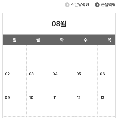
작은달력형
큰달력형
08월
일
월
화
수
목
02
03
04
05
06
09
10
11
12
13