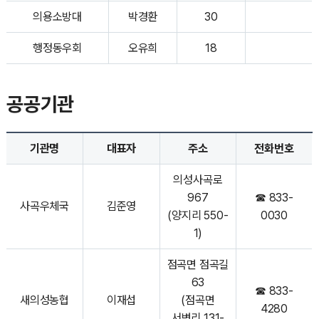
의용소방대
박경환
30
행정동우회
오유희
18
공공기관
기관명
대표자
주소
전화번호
의성사곡로
967
☎ 833-
사곡우체국
김준영
(양지리 550-
0030
1)
점곡면 점곡길
63
☎ 833-
새의성농협
이재섭
(점곡면
4280
서변리 131-