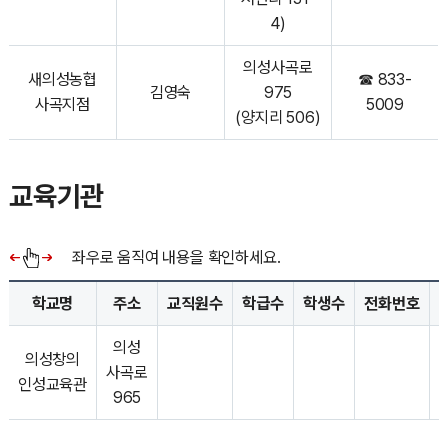
4)
의성사곡로
새의성농협
☎ 833-
김영숙
975
사곡지점
5009
(양지리 506)
교육기관
좌우로 움직여 내용을 확인하세요.
학교명
주소
교직원수
학급수
학생수
전화번호
의성
의성창의
사곡로
인성교육관
965