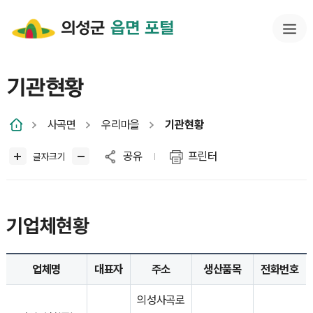
의성군
읍면 포털
기관현황
사곡면
우리마을
기관현황
공유
프린터
글자크기
기업체현황
업체명
대표자
주소
생산품목
전화번호
의성사곡로