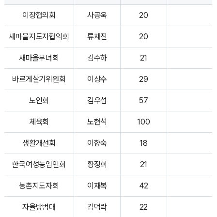
이장협의회
사공욱
20
새마을지도자협의회
류재진
20
새마을부녀회
김수하
21
바르게살기위원회
이상수
29
노인회
김우섭
57
체육회
노현석
100
생활개선회
이향숙
18
한국여성농업인회
황정희
21
농촌지도자회
이재복
42
자율방범대
김덕락
22