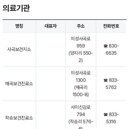
의료기관
명칭
대표자
주소
전화번호
의성사곡로
959
☎ 830-
사곡보건지소
(양지리 550-
6635
2)
의성사곡로
1300
☎ 833-
매곡보건진료소
(매곡리
5762
1500-8)
사미신감로
794
☎ 833-
작승보건진료소
(작승리 576-
5316
6)