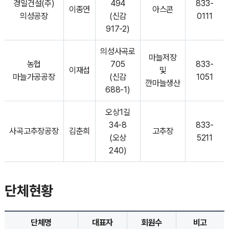
경일건설(주)
494
833-
이종연
아스콘
의성공장
(신감
0111
917-2)
의성사곡로
마늘저장
농협
705
833-
이재섭
및
마늘가공공장
(신감
1051
깐마늘생산
688-1)
오상1길
34-8
833-
사곡고추장공장
김춘희
고추장
(오상
5211
240)
단체현황
단체명
대표자
회원수
비고