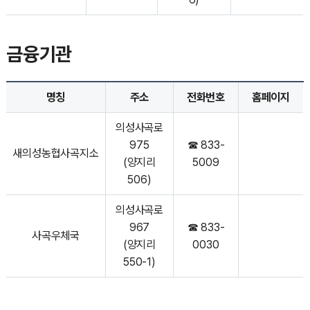
금융기관
명칭
주소
전화번호
홈페이지
의성사곡로
975
☎ 833-
새의성농협사곡지소
(양지리
5009
506)
의성사곡로
967
☎ 833-
사곡우체국
(양지리
0030
550-1)