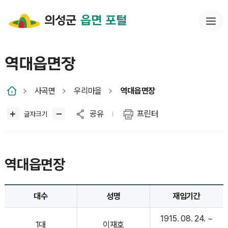
의성군
읍면 포털
역대읍면장
사곡면
우리마을
역대읍면장
공유
프린터
글자크기
역대읍면장
대수
성명
재임기간
1915. 08. 24. ~
1대
이재호