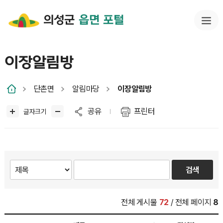
의성군
읍면 포털
이장알림방
단촌면
알림마당
이장알림방
공유
프린터
글자크기
전체 게시물
72
/ 전체 페이지
8