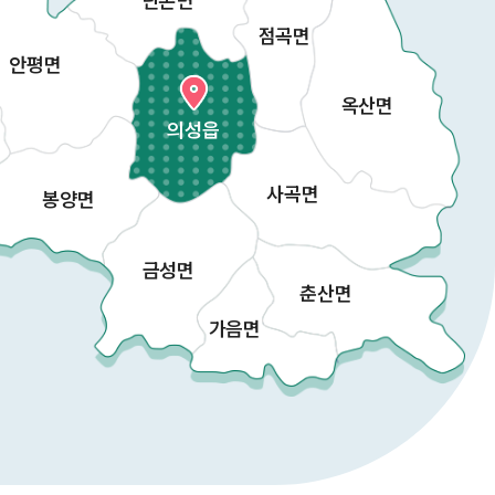
단촌면
점곡면
안평면
옥산면
의성읍
사곡면
봉양면
금성면
춘산면
가음면