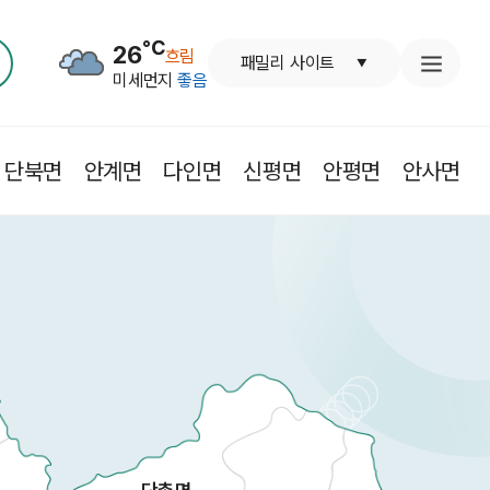
℃
26
흐림
패밀리 사이트
미세먼지
좋음
단북면
안계면
다인면
신평면
안평면
안사면