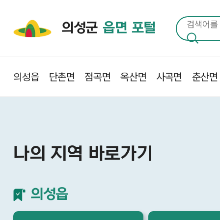
의성군
읍면 포털
의성읍
단촌면
점곡면
옥산면
사곡면
춘산면
나의 지역 바로가기
의성읍