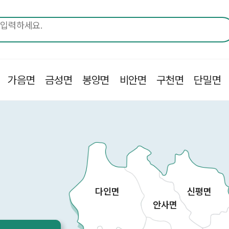
가음면
금성면
봉양면
비안면
구천면
단밀면
다인면
신평면
안사면