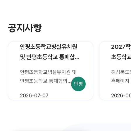
공지사항
안평초등학교병설유치원
2027
및 안평초등학교 통폐합
초등학교
행정예고 안내
중학교 
안평초등학교병설유치원 및
경상북도
조정에 
안평초등학교 통폐합의
홈페이지 
안평
수렴 안
취지와 주요내용을 지역주민
안내드립니다. 2
2026-07-07
2026-06
및 이해관계인에게 미리 알려
의성군 초
이에 대한 의견을 듣고자
중학교 학
행정절차법 제46조에 의거
조정에 대
행정예고함을 알려드리니,
주민 등 교육 수요자의 다양한