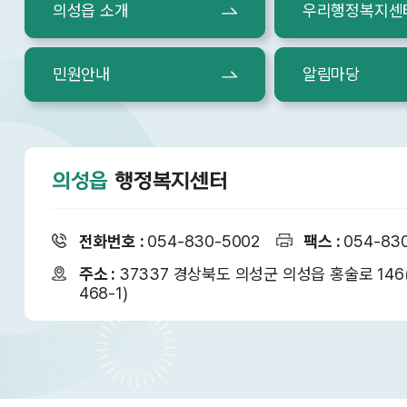
의성읍 소개
우리행정복지센
민원안내
알림마당
의성읍
행정복지센터
전화번호 :
054-830-5002
팩스 :
054-83
주소 :
37337 경상북도 의성군 의성읍 홍술로 14
468-1)