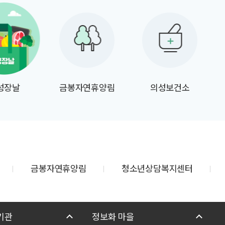
성장날
금봉자연휴양림
의성보건소
금봉자연휴양림
청소년상담복지센터
기관
정보화 마을