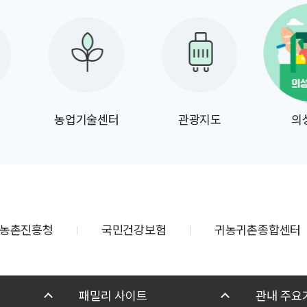
취하기 위해 사전
을 하고자 하오니
부탁드립니다. 1.
간: 2026. 6. 12.
 7. 1.(수) 2. 의견
견이 있는 기관 및
농업기술센터
관광지도
의
인 또는 단체는 아래
참고하여 의견서를
주시기 바랍니다.
제출 방법: 붙임
식) 작성 후 아래
농촌진흥청
국민건강보험
귀농귀촌종합센터
) 기관 및
2) 개인 또는
 방문, 우편,
스 제출 나. 의견
패밀리 사이트
관내 주요