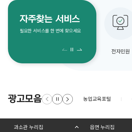
기관 홈페이지 게재 등의
의견을 청
방법으로 의견 수렴에
의견 수렴
자주찾는 서비스
협조하여 주시기 바랍니다. 1.
많은 관심 
행정예고기간: 2026. 7. 7.(화)
의견 수렴 기
필요한 서비스를 한 번에 찾으세요
~ 2026. 7. 27.(월) 20일간 2.
(금) ~ 2026.
의견서 제출기한: 2026. 7.
제출: 의
전자민원
27.(월) 18:00까지 3. 의견서
학교, 개
제출방법: 직접방문, 우편,
사항을 
FAX(모사전송), E-
제출하여 
MAIL(전자우편) 제출 4.
가. 의견 
행정예고문: 붙임 참조
의견서(서
광고모음
농업교육포털
방법으로 제출 1
학교: 공문 제출 
단체: 직접
전자우편, 팩
과소관 누리집
읍면 누리집