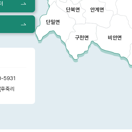
터
단북면
안계면
단밀면
구천면
비안면
0-5931
6(후죽리